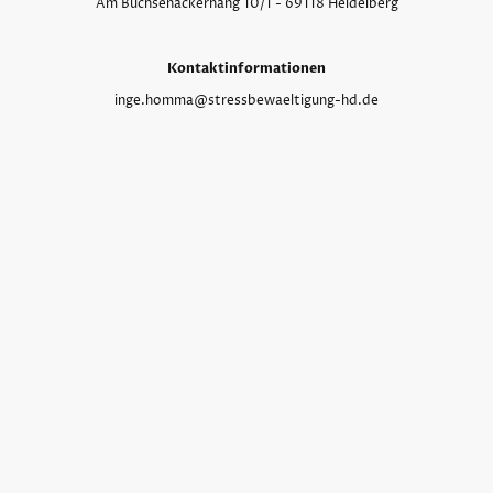
Am Büchsenackerhang 10/1 - 69118 Heidelberg
Kontaktinformationen
inge.homma@stressbewaeltigung-hd.de